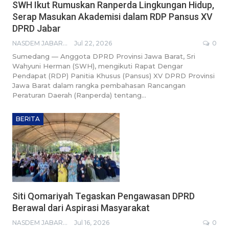
SWH Ikut Rumuskan Ranperda Lingkungan Hidup,
Serap Masukan Akademisi dalam RDP Pansus XV
DPRD Jabar
NASDEM JABAR BROADCASTING NETWORK
Jul 22, 2026
0
Sumedang — Anggota DPRD Provinsi Jawa Barat, Sri
Wahyuni Herman (SWH), mengikuti Rapat Dengar
Pendapat (RDP) Panitia Khusus (Pansus) XV DPRD Provinsi
Jawa Barat dalam rangka pembahasan Rancangan
Peraturan Daerah (Ranperda) tentang…
BERITA
Siti Qomariyah Tegaskan Pengawasan DPRD
Berawal dari Aspirasi Masyarakat
NASDEM JABAR BROADCASTING NETWORK
Jul 16, 2026
0