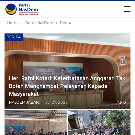
Home
Berita NasDem
Berita
BERITA
Heri Rafni Kotari: Keterbatasan Anggaran Tak
Boleh Menghambat Pelayanan Kepada
Masyarakat
NASDEM JABAR BROADCASTING NETWORK
Jul 27, 2026
0
Kang Rachmat Kawal