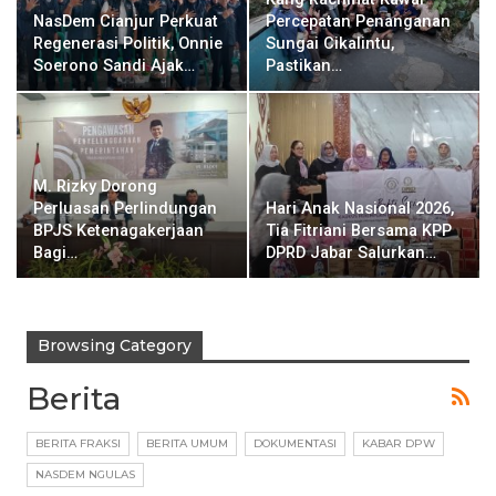
NasDem Cianjur Perkuat
Percepatan Penanganan
Regenerasi Politik, Onnie
Sungai Cikalintu,
Soerono Sandi Ajak…
Pastikan…
M. Rizky Dorong
Perluasan Perlindungan
Hari Anak Nasional 2026,
BPJS Ketenagakerjaan
Tia Fitriani Bersama KPP
Bagi…
DPRD Jabar Salurkan…
Browsing Category
Berita
BERITA FRAKSI
BERITA UMUM
DOKUMENTASI
KABAR DPW
NASDEM NGULAS