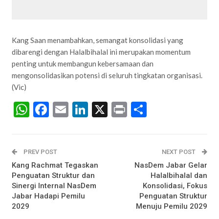
Kang Saan menambahkan, semangat konsolidasi yang
dibarengi dengan Halalbihalal ini merupakan momentum
penting untuk membangun kebersamaan dan
mengonsolidasikan potensi di seluruh tingkatan organisasi.
(Vic)
WhatsApp
Facebook
Email
LinkedIn
X
Print
Share
PREV POST
NEXT POST
Kang Rachmat Tegaskan
NasDem Jabar Gelar
Penguatan Struktur dan
Halalbihalal dan
Sinergi Internal NasDem
Konsolidasi, Fokus
Jabar Hadapi Pemilu
Penguatan Struktur
2029
Menuju Pemilu 2029