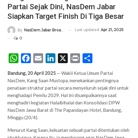
Partai Sejak Dini, NasDem Jabar
Siapkan Target Finish Di Tiga Besar
Last updated
Apr 21, 2025
By
NasDem Jabar Broadcasting Network
0
WhatsApp
Facebook
Email
LinkedIn
X
Print
Share
Bandung, 20 April 2025
— Wakil Ketua Umum Partai
NasDem, Kang Saan Mustopa, menekankan pentingnya
penataan struktur partai secara menyeluruh sejak dini untuk
menghadapi Pemilu 2029. Hal ini disampaikannya saat
menghadiri kegiatan Halalbihalal dan Konsolidasi DPW
NasDem Jawa Barat di The Papandayan Hotel, Bandung,
Minggu (20/4).
Menurut Kang Saan, kekuatan sebuah partai ditentukan oleh
strukturnya. Karena itu, ia mendorong agar NasDem Jawa