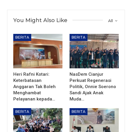
You Might Also Like
All
BERITA
BERITA
Heri Rafni Kotari:
NasDem Cianjur
Keterbatasan
Perkuat Regenerasi
Anggaran Tak Boleh
Politik, Onnie Soerono
Menghambat
Sandi Ajak Anak
Pelayanan kepada…
Muda…
BERITA
BERITA