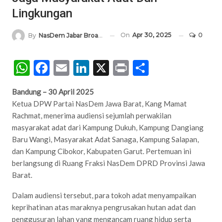
Lingkungan
On
Apr 30, 2025
0
By
NasDem Jabar Broadcasting Network
WhatsApp
Facebook
Email
LinkedIn
X
Print
Share
Bandung – 30 April 2025
Ketua DPW Partai NasDem Jawa Barat, Kang Mamat
Rachmat, menerima audiensi sejumlah perwakilan
masyarakat adat dari Kampung Dukuh, Kampung Dangiang
Baru Wangi, Masyarakat Adat Sanaga, Kampung Salapan,
dan Kampung Cibokor, Kabupaten Garut. Pertemuan ini
berlangsung di Ruang Fraksi NasDem DPRD Provinsi Jawa
Barat.
Dalam audiensi tersebut, para tokoh adat menyampaikan
keprihatinan atas maraknya pengrusakan hutan adat dan
penggusuran lahan yang mengancam ruang hidup serta