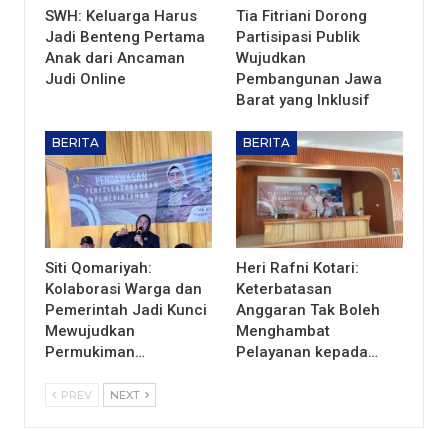
SWH: Keluarga Harus
Tia Fitriani Dorong
Jadi Benteng Pertama
Partisipasi Publik
Anak dari Ancaman
Wujudkan
Judi Online
Pembangunan Jawa
Barat yang Inklusif
BERITA
BERITA
Siti Qomariyah:
Heri Rafni Kotari:
Kolaborasi Warga dan
Keterbatasan
Pemerintah Jadi Kunci
Anggaran Tak Boleh
Mewujudkan
Menghambat
Permukiman…
Pelayanan kepada…
PREV
NEXT