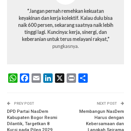
“Jangan pernah remehkan kekuatan
keyakinan dan kerja kolektif. Kalau dulu bisa
naik 600 persen, sekarang saatnya naik lebih
tinggi lagi. Kuncinya: kerja, sinergi, dan
keberanian untuk terus melayani rakyat,”
pungkasnya.
WhatsApp
Facebook
Email
LinkedIn
X
Print
Share
PREV POST
NEXT POST
DPD Partai NasDem
Membangun NasDem
Kabupaten Bogor Resmi
Harus dengan
Dilantik, Targetkan 8
Kebersamaan dan
Kursi pada Pileg 2029
Langkah Seirama