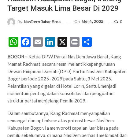
Target Masuk Lima Besar Di 2029
On
Mei 4, 2025
0
By
NasDem Jabar Broadcasting Network
WhatsApp
Facebook
Email
LinkedIn
X
Print
Share
BOGOR –
Ketua DPW Partai NasDem Jawa Barat, Kang
Mamat Rachmat, secara resmi melantik kepengurusan
Dewan Pimpinan Daerah (DPD) Partai NasDem Kabupaten
Bogor periode 2025–2029 pada Sabtu, 3 Mei 2025.
Pelantikan yang digelar di Hotel Lorin, Sentul, menjadi
momentum penting dalam konsolidasi dan penguatan
struktur partai menjelang Pemilu 2029.
Dalam sambutannya, Kang Rachmat menyampaikan
semangat dan optimisme atas potensi besar NasDem
Kabupaten Bogor. Ia menyoroti capaian luar biasa pada
pemilu sebelumnya, di mana NasDem berhasil melompat dari