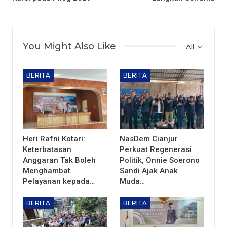
You Might Also Like
All
BERITA
BERITA
Heri Rafni Kotari:
NasDem Cianjur
Keterbatasan
Perkuat Regenerasi
Anggaran Tak Boleh
Politik, Onnie Soerono
Menghambat
Sandi Ajak Anak
Pelayanan kepada…
Muda…
BERITA
BERITA