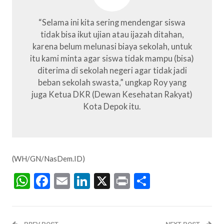
“Selama ini kita sering mendengar siswa
tidak bisa ikut ujian atau ijazah ditahan,
karena belum melunasi biaya sekolah, untuk
itu kami minta agar siswa tidak mampu (bisa)
diterima di sekolah negeri agar tidak jadi
beban sekolah swasta,” ungkap Roy yang
juga Ketua DKR (Dewan Kesehatan Rakyat)
Kota Depok itu.
(WH/GN/NasDem.ID)
WhatsApp
Facebook
Email
LinkedIn
X
Print
Share