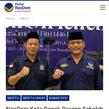
Home
Berita
BERITA
BERITA UMUM
KABAR DPD
NasDem Kota Depok Dorong Sekolah