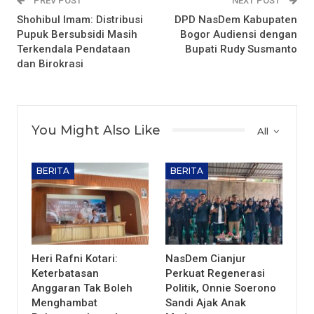
PREV POST
NEXT POST
Shohibul Imam: Distribusi
DPD NasDem Kabupaten
Pupuk Bersubsidi Masih
Bogor Audiensi dengan
Terkendala Pendataan
Bupati Rudy Susmanto
dan Birokrasi
You Might Also Like
All
BERITA
BERITA
Heri Rafni Kotari:
NasDem Cianjur
Keterbatasan
Perkuat Regenerasi
Anggaran Tak Boleh
Politik, Onnie Soerono
Menghambat
Sandi Ajak Anak