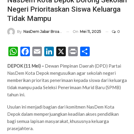
Negeri Prioritaskan Siswa Keluarga
Tidak Mampu
On
Mei 11, 2025
0
By
NasDem Jabar Broadcasting Network
WhatsApp
Facebook
Email
LinkedIn
X
Print
Share
DEPOK (11 Mei) –
Dewan Pimpinan Daerah (DPD) Partai
NasDem Kota Depok mengusulkan agar sekolah negeri
memberikan prioritas penerimaan kepada siswa dari keluarga
tidak mampu pada Seleksi Penerimaan Murid Baru (SPMB)
tahun ini.
Usulan ini menjadi bagian dari komitmen NasDem Kota
Depok dalam memperjuangkan keadilan akses pendidikan
bagi semua lapisan masyarakat, khususnya keluarga
prasejahtera.