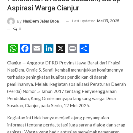
Aspirasi Warga Cianjur
Last updated
Mei 13, 2025
By
NasDem Jabar Broadcasting Network
0
WhatsApp
Facebook
Email
LinkedIn
X
Print
Share
Cianjur
— Anggota DPRD Provinsi Jawa Barat dari Fraksi
NasDem, Onnie S. Sandi, kembali menunjukkan komitmennya
terhadap peningkatan kualitas pendidikan di daerah
pemilihannya. Melalui kegiatan sosialisasi Peraturan Daerah
(Perda) Nomor 5 Tahun 2017 tentang Penyelenggaraan
Pendidikan, Kang Onnie menyapa langsung warga Desa
Susukan, Cianjur, pada Senin, 12 Mei 2025.
Kegiatan ini tidak hanya menjadi ajang penyampaian
informasi tentang perda, tetapi juga sarana dialog dan serap
aspirasi. Warga yang hadir antusias menyimak pemaparan