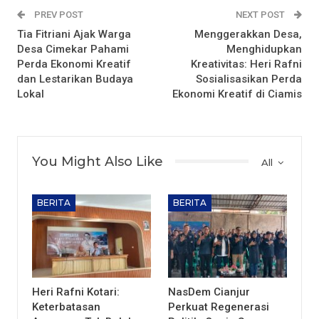
PREV POST
NEXT POST
Tia Fitriani Ajak Warga
Menggerakkan Desa,
Desa Cimekar Pahami
Menghidupkan
Perda Ekonomi Kreatif
Kreativitas: Heri Rafni
dan Lestarikan Budaya
Sosialisasikan Perda
Lokal
Ekonomi Kreatif di Ciamis
You Might Also Like
All
BERITA
BERITA
Heri Rafni Kotari:
NasDem Cianjur
Keterbatasan
Perkuat Regenerasi