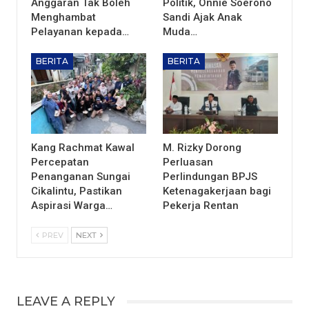
Anggaran Tak Boleh
Politik, Onnie Soerono
Menghambat
Sandi Ajak Anak
Pelayanan kepada…
Muda…
BERITA
BERITA
Kang Rachmat Kawal
M. Rizky Dorong
Percepatan
Perluasan
Penanganan Sungai
Perlindungan BPJS
Cikalintu, Pastikan
Ketenagakerjaan bagi
Aspirasi Warga…
Pekerja Rentan
PREV
NEXT
LEAVE A REPLY