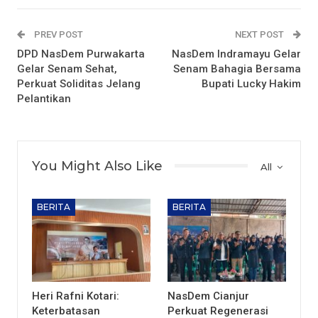
PREV POST
NEXT POST
DPD NasDem Purwakarta
NasDem Indramayu Gelar
Gelar Senam Sehat,
Senam Bahagia Bersama
Perkuat Soliditas Jelang
Bupati Lucky Hakim
Pelantikan
You Might Also Like
All
BERITA
BERITA
Heri Rafni Kotari:
NasDem Cianjur
Keterbatasan
Perkuat Regenerasi