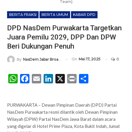
Team)
BERITA FRAKSI
BERITA UMUM
KABAR DPD
DPD NasDem Purwakarta Targetkan
Juara Pemilu 2029, DPP Dan DPW
Beri Dukungan Penuh
On
Mei 17, 2025
0
By
NasDem Jabar Broadcasting Network
WhatsApp
Facebook
Email
LinkedIn
X
Print
Share
PURWAKARTA – Dewan Pimpinan Daerah (DPD) Partai
NasDem Purwakarta resmi dilantik oleh Dewan Pimpinan
Wilayah (DPW) Partai NasDem Jawa Barat dalam acara
yang digelar di Hotel Prime Plaza, Kota Bukit Indah, Jumat