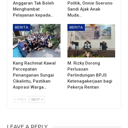
Anggaran Tak Boleh
Politik, Onnie Soerono
Menghambat
Sandi Ajak Anak
Pelayanan kepada…
Muda…
BERITA
BERITA
Kang Rachmat Kawal
M. Rizky Dorong
Percepatan
Perluasan
Penanganan Sungai
Perlindungan BPJS
Cikalintu, Pastikan
Ketenagakerjaan bagi
Aspirasi Warga…
Pekerja Rentan
PREV
NEXT
LEAVE A REPLY