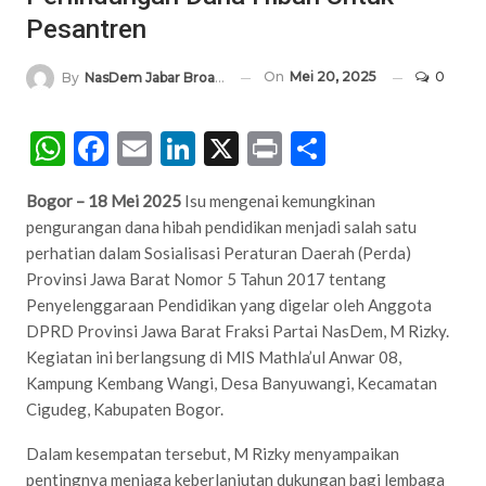
Pesantren
On
Mei 20, 2025
0
By
NasDem Jabar Broadcasting Network
WhatsApp
Facebook
Email
LinkedIn
X
Print
Share
Bogor – 18 Mei 2025
Isu mengenai kemungkinan
pengurangan dana hibah pendidikan menjadi salah satu
perhatian dalam Sosialisasi Peraturan Daerah (Perda)
Provinsi Jawa Barat Nomor 5 Tahun 2017 tentang
Penyelenggaraan Pendidikan yang digelar oleh Anggota
DPRD Provinsi Jawa Barat Fraksi Partai NasDem, M Rizky.
Kegiatan ini berlangsung di MIS Mathla’ul Anwar 08,
Kampung Kembang Wangi, Desa Banyuwangi, Kecamatan
Cigudeg, Kabupaten Bogor.
Dalam kesempatan tersebut, M Rizky menyampaikan
pentingnya menjaga keberlanjutan dukungan bagi lembaga