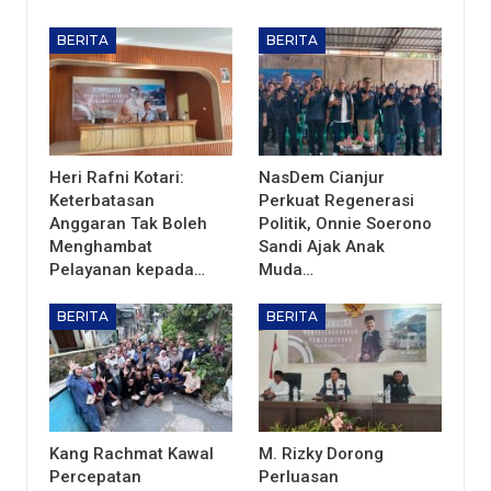
BERITA
BERITA
Heri Rafni Kotari:
NasDem Cianjur
Keterbatasan
Perkuat Regenerasi
Anggaran Tak Boleh
Politik, Onnie Soerono
Menghambat
Sandi Ajak Anak
Pelayanan kepada…
Muda…
BERITA
BERITA
Kang Rachmat Kawal
M. Rizky Dorong
Percepatan
Perluasan