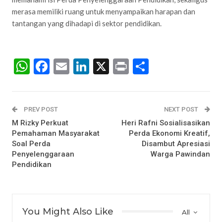
merasa memiliki ruang untuk menyampaikan harapan dan
tantangan yang dihadapi di sektor pendidikan.
WhatsApp
Facebook
Email
LinkedIn
X
Print
Share
PREV POST
NEXT POST
M Rizky Perkuat
Heri Rafni Sosialisasikan
Pemahaman Masyarakat
Perda Ekonomi Kreatif,
Soal Perda
Disambut Apresiasi
Penyelenggaraan
Warga Pawindan
Pendidikan
You Might Also Like
All