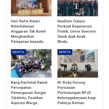
Heri Rafni Kotari:
NasDem Cianjur
Keterbatasan
Perkuat Regenerasi
Anggaran Tak Boleh
Politik, Onnie Soerono
Menghambat
Sandi Ajak Anak
Pelayanan kepada…
Muda…
BERITA
BERITA
Kang Rachmat Kawal
M. Rizky Dorong
Percepatan
Perluasan
Penanganan Sungai
Perlindungan BPJS
Cikalintu, Pastikan
Ketenagakerjaan bagi
Aspirasi Warga…
Pekerja Rentan