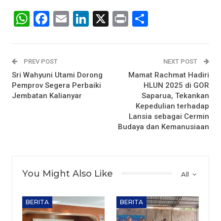
WhatsApp
Facebook
Email
LinkedIn
X
Print
Share
PREV POST
NEXT POST
Sri Wahyuni Utami Dorong
Mamat Rachmat Hadiri
Pemprov Segera Perbaiki
HLUN 2025 di GOR
Jembatan Kalianyar
Saparua, Tekankan
Kepedulian terhadap
Lansia sebagai Cermin
Budaya dan Kemanusiaan
You Might Also Like
All
BERITA
BERITA