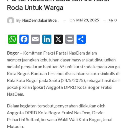
Roda Untuk Warga
On
Mei 29, 2025
0
By
NasDem Jabar Broadcasting Network
WhatsApp
Facebook
Email
LinkedIn
X
Print
Share
Bogor
– Komitmen Fraksi Partai NasDem dalam
memperjuangkan kebutuhan dasar masyarakat diwujudkan
melalui penyaluran bantuan 65 unit kursi roda kepada warga
Kota Bogor. Bantuan tersebut diserahkan secara simbolis di
Balaikota Bogor pada Sabtu (24/5/2025), sebagai hasil dari
pokok pikiran (pokir) Anggota DPRD Kota Bogor Fraksi
NasDem.
Dalam kegiatan tersebut, penyerahan dilakukan oleh
Anggota DPRD Kota Bogor Fraksi NasDem, Devie
Prihartini Sultani, bersama Wakil Wali Kota Bogor, Jenal
Mutaqin.