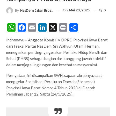
On
Mei 29, 2025
0
By
NasDem Jabar Broadcasting Network
WhatsApp
Facebook
Email
LinkedIn
X
Print
Share
Indramayu – Anggota Komisi IV DPRD Provinsi Jawa Barat
dari Fraksi Partai NasDem, Sri Wahyuni Utami Herman,
menegaskan pentingnya gerakan Perilaku Hidup Bersih dan
Sehat (PHBS) sebagai bagian dari tanggung jawab kolektif
dalam menjaga lingkungan dan kesehatan masyarakat.
Pernyataan ini disampaikan SWH, sapaan akrabnya, saat
menggelar Sosialisasi Peraturan Daerah (Sosperda)
Provinsi Jawa Barat Nomor 4 Tahun 2023 di Daerah
Pemilihan Jabar 12, Sabtu (24/5/2025).