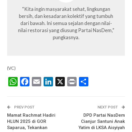
“Kita ingin masyarakat sehat, lingkungan
bersih, dan kesadaran kolektif yang tumbuh
dari bawah. Ini semua sejalan dengan nilai-
nilai restorasi yang diusung Partai NasDem,”
pungkasnya.
(VC)
WhatsApp
Facebook
Email
LinkedIn
X
Print
Share
PREV POST
NEXT POST
Mamat Rachmat Hadiri
DPD Partai NasDem
HLUN 2025 di GOR
Cianjur Santuni Anak
Saparua, Tekankan
Yatim di LKSA Aisyiyah