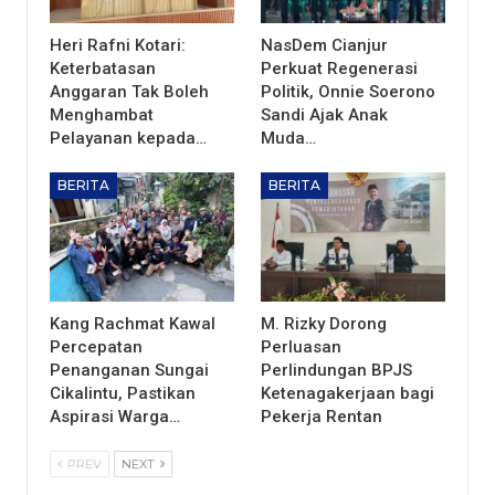
Heri Rafni Kotari:
NasDem Cianjur
Keterbatasan
Perkuat Regenerasi
Anggaran Tak Boleh
Politik, Onnie Soerono
Menghambat
Sandi Ajak Anak
Pelayanan kepada…
Muda…
BERITA
BERITA
Kang Rachmat Kawal
M. Rizky Dorong
Percepatan
Perluasan
Penanganan Sungai
Perlindungan BPJS
Cikalintu, Pastikan
Ketenagakerjaan bagi
Aspirasi Warga…
Pekerja Rentan
PREV
NEXT