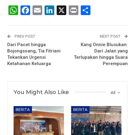
WhatsApp
Facebook
Email
LinkedIn
X
Print
Share
PREV POST
NEXT POST
Dari Pacet hingga
Kang Onnie Blusukan:
Bojongsoang, Tia Fitriani
Dari Jalan yang
Tekankan Urgensi
Terlupakan hingga Suara
Ketahanan Keluarga
Perempuan
You Might Also Like
All
BERITA
BERITA