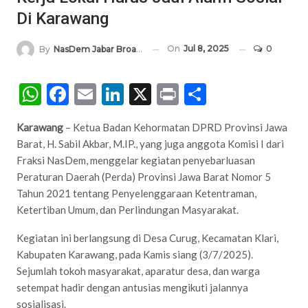
Di Karawang
On
Jul 8, 2025
0
By
NasDem Jabar Broadcasting Network
WhatsApp
Facebook
Email
LinkedIn
X
Print
Share
Karawang
– Ketua Badan Kehormatan DPRD Provinsi Jawa
Barat, H. Sabil Akbar, M.IP., yang juga anggota Komisi I dari
Fraksi NasDem, menggelar kegiatan penyebarluasan
Peraturan Daerah (Perda) Provinsi Jawa Barat Nomor 5
Tahun 2021 tentang Penyelenggaraan Ketentraman,
Ketertiban Umum, dan Perlindungan Masyarakat.
Kegiatan ini berlangsung di Desa Curug, Kecamatan Klari,
Kabupaten Karawang, pada Kamis siang (3/7/2025).
Sejumlah tokoh masyarakat, aparatur desa, dan warga
setempat hadir dengan antusias mengikuti jalannya
sosialisasi.