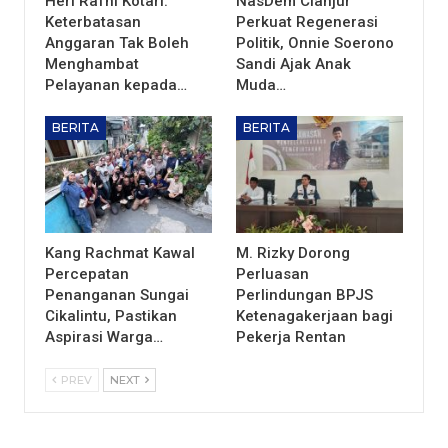
Heri Rafni Kotari:
NasDem Cianjur
Keterbatasan
Perkuat Regenerasi
Anggaran Tak Boleh
Politik, Onnie Soerono
Menghambat
Sandi Ajak Anak
Pelayanan kepada…
Muda…
BERITA
BERITA
Kang Rachmat Kawal
M. Rizky Dorong
Percepatan
Perluasan
Penanganan Sungai
Perlindungan BPJS
Cikalintu, Pastikan
Ketenagakerjaan bagi
Aspirasi Warga…
Pekerja Rentan
PREV
NEXT