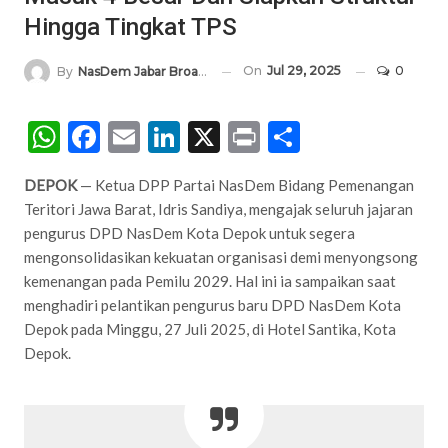
Hingga Tingkat TPS
On
Jul 29, 2025
0
By
NasDem Jabar Broadcasting Network
WhatsApp
Facebook
Email
LinkedIn
X
Print
Share
DEPOK
— Ketua DPP Partai NasDem Bidang Pemenangan
Teritori Jawa Barat, Idris Sandiya, mengajak seluruh jajaran
pengurus DPD NasDem Kota Depok untuk segera
mengonsolidasikan kekuatan organisasi demi menyongsong
kemenangan pada Pemilu 2029. Hal ini ia sampaikan saat
menghadiri pelantikan pengurus baru DPD NasDem Kota
Depok pada Minggu, 27 Juli 2025, di Hotel Santika, Kota
Depok.