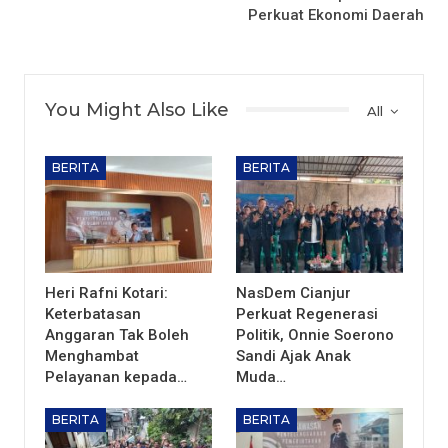
Perkuat Ekonomi Daerah
You Might Also Like
All
BERITA
BERITA
Heri Rafni Kotari:
NasDem Cianjur
Keterbatasan
Perkuat Regenerasi
Anggaran Tak Boleh
Politik, Onnie Soerono
Menghambat
Sandi Ajak Anak
Pelayanan kepada…
Muda…
BERITA
BERITA