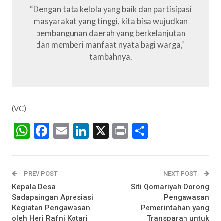
“Dengan tata kelola yang baik dan partisipasi
masyarakat yang tinggi, kita bisa wujudkan
pembangunan daerah yang berkelanjutan
dan memberi manfaat nyata bagi warga,”
tambahnya.
(VC)
WhatsApp
Facebook
Email
LinkedIn
X
Print
Share
PREV POST
NEXT POST
Kepala Desa
Siti Qomariyah Dorong
Sadapaingan Apresiasi
Pengawasan
Kegiatan Pengawasan
Pemerintahan yang
oleh Heri Rafni Kotari
Transparan untuk