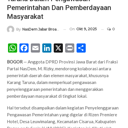
Pemerintahan Dan Pemberdayaan
Masyarakat
On
Okt 9, 2025
0
By
NasDem Jabar Broadcasting Network
WhatsApp
Facebook
Email
LinkedIn
X
Print
Share
BOGOR
— Anggota DPRD Provinsi Jawa Barat dari Fraksi
Partai NasDem, M. Rizky, mendorong kolaborasi antara
pemerintah daerah dan elemen masyarakat, khususnya
Karang Taruna, dalam memperkuat pengawasan
penyelenggaraan pemerintahan dan menggerakkan
pemberdayaan masyarakat di tingkat lokal.
Hal tersebut disampaikan dalam kegiatan Penyelenggaraan
Pengawasan Pemerintahan yang digelar di Rizen Premiere
Hotel, Desa Leuwimalang, Kecamatan Cisarua, Kabupaten