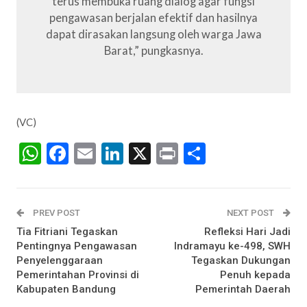
terus membuka ruang dialog agar fungsi
pengawasan berjalan efektif dan hasilnya
dapat dirasakan langsung oleh warga Jawa
Barat,” pungkasnya.
(VC)
WhatsApp
Facebook
Email
LinkedIn
X
Print
Share
PREV POST
NEXT POST
Tia Fitriani Tegaskan
Refleksi Hari Jadi
Pentingnya Pengawasan
Indramayu ke-498, SWH
Penyelenggaraan
Tegaskan Dukungan
Pemerintahan Provinsi di
Penuh kepada
Kabupaten Bandung
Pemerintah Daerah