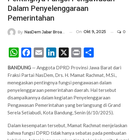
Dalam Penyelenggaraan
Pemerintahan
On
Okt 9, 2025
0
By
NasDem Jabar Broadcasting Network
WhatsApp
Facebook
Email
LinkedIn
X
Print
Share
BANDUNG
— Anggota DPRD Provinsi Jawa Barat dari
Fraksi Partai NasDem, Drs. H. Mamat Rachmat, M.Si.,
menegaskan pentingnya fungsi pengawasan dalam
penyelenggaraan pemerintahan daerah. Hal tersebut
disampaikannya dalam kegiatan Penyelenggaraan
Pengawasan Pemerintahan yang berlangsung di Grand
Serela Setiabudi, Kota Bandung, Senin (6/10/2025).
Dalam kesempatan tersebut, Mamat Rachmat menjelaskan
bahwa fungsi DPRD tidak hanya sebatas pada pembuatan