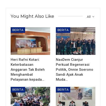
You Might Also Like
All
BERITA
BERITA
Heri Rafni Kotari:
NasDem Cianjur
Keterbatasan
Perkuat Regenerasi
Anggaran Tak Boleh
Politik, Onnie Soerono
Menghambat
Sandi Ajak Anak
Pelayanan kepada…
Muda…
BERITA
BERITA