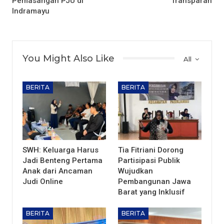
Pemasangan PJU di
Transparan
Indramayu
You Might Also Like
All
BERITA
BERITA
SWH: Keluarga Harus
Tia Fitriani Dorong
Jadi Benteng Pertama
Partisipasi Publik
Anak dari Ancaman
Wujudkan
Judi Online
Pembangunan Jawa
Barat yang Inklusif
BERITA
BERITA