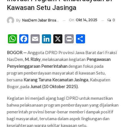
Kawasan Setu Jasinga
On
Okt 14, 2025
0
By
NasDem Jabar Broadcasting Network
WhatsApp
Facebook
Email
LinkedIn
X
Print
Share
BOGOR —
Anggota DPRD Provinsi Jawa Barat dari Fraksi
NasDem,
M. Rizky
, melaksanakan kegiatan
Pengawasan
Penyelenggaraan Pemerintahan
dengan fokus pada
program pemberdayaan masyarakat di kawasan Setu,
bersama
Karang Taruna Kecamatan Jasinga
, Kabupaten
Bogor, pada
Jumat (10 Oktober 2025)
.
Kegiatan ini menjadi ajang bagi DPRD untuk memastikan
bahwa pelaksanaan program pemberdayaan yang dijalankan
pemerintah provinsi benar-benar memberi dampak positif
bagi masyarakat, terutama dalam aspek lingkungan dan
kesejahteraan warga sekitar kawasan setu.