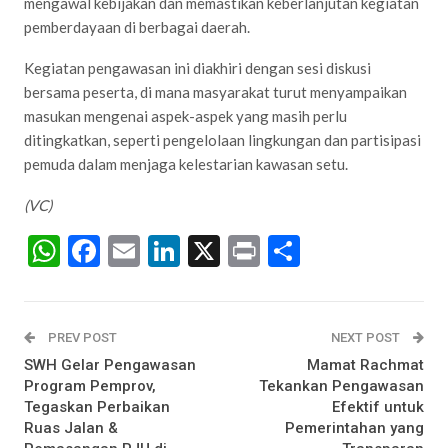
mengawal kebijakan dan memastikan keberlanjutan kegiatan
pemberdayaan di berbagai daerah.
Kegiatan pengawasan ini diakhiri dengan sesi diskusi
bersama peserta, di mana masyarakat turut menyampaikan
masukan mengenai aspek-aspek yang masih perlu
ditingkatkan, seperti pengelolaan lingkungan dan partisipasi
pemuda dalam menjaga kelestarian kawasan setu.
(VC)
WhatsApp
Facebook
Email
LinkedIn
X
Print
Share
PREV POST
NEXT POST
SWH Gelar Pengawasan
Mamat Rachmat
Program Pemprov,
Tekankan Pengawasan
Tegaskan Perbaikan
Efektif untuk
Ruas Jalan &
Pemerintahan yang