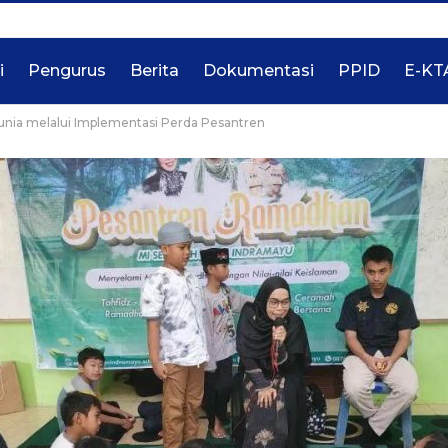
i
Pengurus
Berita
Dokumentasi
PPID
E-KT
nia melalui Implementasi Perda Pesantren