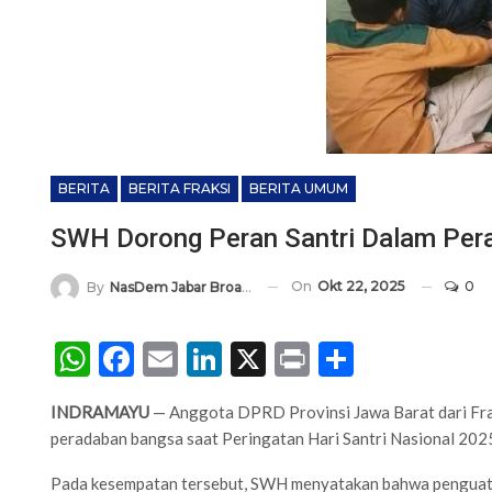
BERITA
BERITA FRAKSI
BERITA UMUM
SWH Dorong Peran Santri Dalam Pera
On
Okt 22, 2025
0
By
NasDem Jabar Broadcasting Network
WhatsApp
Facebook
Email
LinkedIn
X
Print
Share
INDRAMAYU
— Anggota DPRD Provinsi Jawa Barat dari Fra
peradaban bangsa saat Peringatan Hari Santri Nasional 202
Pada kesempatan tersebut, SWH menyatakan bahwa penguatan