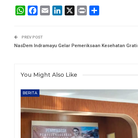
WhatsApp
Facebook
Email
LinkedIn
X
Print
Share
PREV POST
NasDem Indramayu Gelar Pemeriksaan Kesehatan Grati
You Might Also Like
BERITA