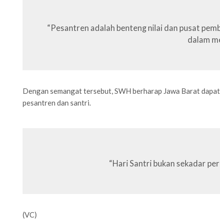
“Pesantren adalah benteng nilai dan pusat pemb
dalam me
Dengan semangat tersebut, SWH berharap Jawa Barat dapat men
pesantren dan santri.
“Hari Santri bukan sekadar pe
(VC)