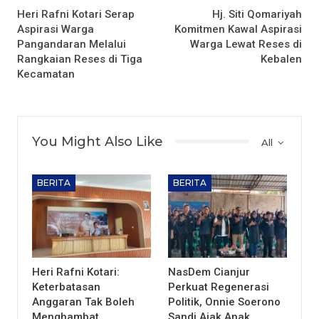
Heri Rafni Kotari Serap
Hj. Siti Qomariyah
Aspirasi Warga
Komitmen Kawal Aspirasi
Pangandaran Melalui
Warga Lewat Reses di
Rangkaian Reses di Tiga
Kebalen
Kecamatan
You Might Also Like
All
BERITA
BERITA
Heri Rafni Kotari:
NasDem Cianjur
Keterbatasan
Perkuat Regenerasi
Anggaran Tak Boleh
Politik, Onnie Soerono
Menghambat
Sandi Ajak Anak