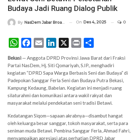
Budaya Jadi Ruang Dialog Publik
On
Des 4, 2025
0
By
NasDem Jabar Broadcasting Network
WhatsApp
Facebook
Email
LinkedIn
X
Print
Share
Bekasi
— Anggota DPRD Provinsi Jawa Barat dari Fraksi
Partai NasDem, Hj. Siti Qomariyah, S.IP., menghadiri
kegiatan “DPRD Sapa Warga Berbasis Seni dan Budaya” di
Padepokan Sanggar Ferla Seni dan Budaya Putra Bekasi,
Kampung Kedaung, Babelan. Kegiatan ini menjadi ruang
silaturahmi dan komunikasi antara wakil rakyat dan
masyarakat melalui pendekatan seni tradisi Betawi.
Kedatangan Siqom—sapaan akrabnya—disambut hangat
oleh keluarga besar sanggar, tokoh masyarakat, serta para
seniman muda Betawi. Pembina Sanggar Ferla, Ahmad Fahri,
menyampaikan apresiasi atas perhatian DPRD Jabar