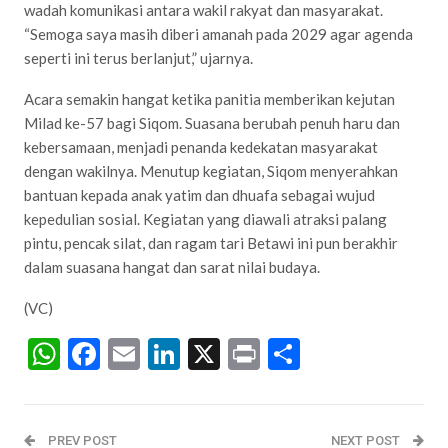
wadah komunikasi antara wakil rakyat dan masyarakat.
“Semoga saya masih diberi amanah pada 2029 agar agenda
seperti ini terus berlanjut,” ujarnya.
Acara semakin hangat ketika panitia memberikan kejutan
Milad ke-57 bagi Siqom. Suasana berubah penuh haru dan
kebersamaan, menjadi penanda kedekatan masyarakat
dengan wakilnya. Menutup kegiatan, Siqom menyerahkan
bantuan kepada anak yatim dan dhuafa sebagai wujud
kepedulian sosial. Kegiatan yang diawali atraksi palang
pintu, pencak silat, dan ragam tari Betawi ini pun berakhir
dalam suasana hangat dan sarat nilai budaya.
(VC)
WhatsApp
Facebook
Email
LinkedIn
X
Print
Share
PREV POST
NEXT POST