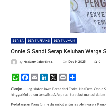
BERITA
BERITA FRAKSI
BERITA UMUM
Onnie S Sandi Serap Keluhan Warga
On
Des 9, 2025
0
By
NasDem Jabar Broadcasting Network
WhatsApp
Facebook
Email
LinkedIn
X
Print
Share
Cianjur
— Legislator Jawa Barat dari Fraksi NasDem, Onnie
hingga kini belum terealisasi. Aspirasi tersebut muncul d
Kedatangan Kang Onnie disambut antusias oleh warga Kamp