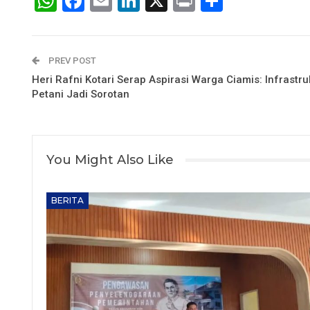
WhatsApp
Facebook
Email
LinkedIn
X
Print
Share
PREV POST
Heri Rafni Kotari Serap Aspirasi Warga Ciamis: Infrast
Petani Jadi Sorotan
You Might Also Like
BERITA