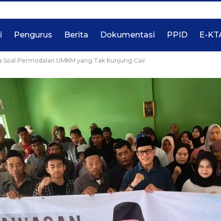
i
Pengurus
Berita
Dokumentasi
PPID
E-KT
a Soal Permodalan UMKM yang Tak Kunjung Cair