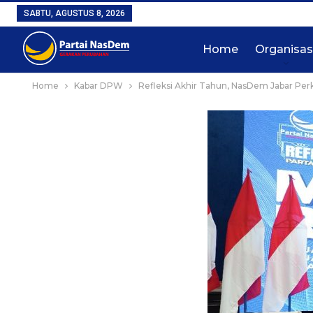
SABTU, AGUSTUS 8, 2026
Home
Organisas
Home
Kabar DPW
Refleksi Akhir Tahun, NasDem Jabar Per