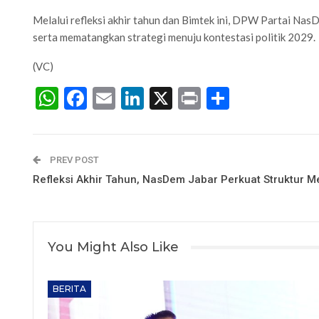
Melalui refleksi akhir tahun dan Bimtek ini, DPW Partai Na
serta mematangkan strategi menuju kontestasi politik 2029.
(VC)
WhatsApp
Facebook
Email
LinkedIn
X
Print
Share
PREV POST
Refleksi Akhir Tahun, NasDem Jabar Perkuat Struktur M
You Might Also Like
BERITA