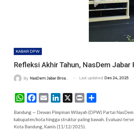
KABAR DPW
Refleksi Akhir Tahun, NasDem Jabar 
Last updated
Des 24, 2025
By
NasDem Jabar Broadcasting Network
WhatsApp
Facebook
Email
LinkedIn
X
Print
Share
Bandung — Dewan Pimpinan Wilayah (DPW) Partai NasDem Jawa
kabupaten/kota hingga struktur paling bawah. Evaluasi ter
Kota Bandung, Kamis (11/12/2025).