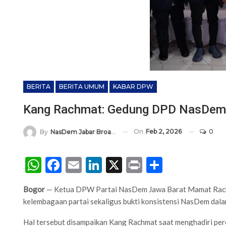
BERITA
BERITA UMUM
KABAR DPW
Kang Rachmat: Gedung DPD NasDem Bo
On
Feb 2, 2026
0
By
NasDem Jabar Broadcasting Network
WhatsApp
Facebook
Email
LinkedIn
X
Print
Share
Bogor
— Ketua DPW Partai NasDem Jawa Barat Mamat Rach
kelembagaan partai sekaligus bukti konsistensi NasDem dalam
Hal tersebut disampaikan Kang Rachmat saat menghadiri p