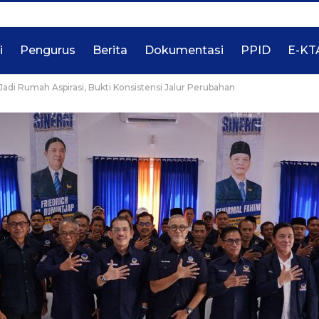
i
Pengurus
Berita
Dokumentasi
PPID
E-KT
 Rumah Aspirasi, Bukti Konsistensi Jalur Perubahan