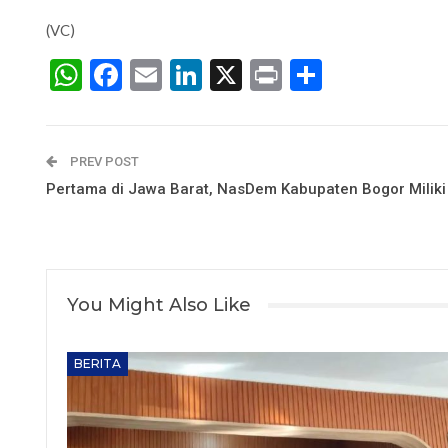
(VC)
WhatsApp
Facebook
Email
LinkedIn
X
Print
Share
PREV POST
Pertama di Jawa Barat, NasDem Kabupaten Bogor Miliki
You Might Also Like
BERITA