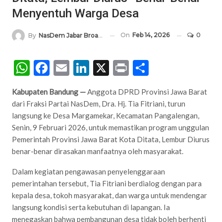
Menyentuh Warga Desa
On
Feb 14, 2026
0
By
NasDem Jabar Broadcasting Network
WhatsApp
Facebook
Email
LinkedIn
X
Print
Share
Kabupaten Bandung —
Anggota DPRD Provinsi Jawa Barat
dari Fraksi Partai NasDem, Dra. Hj. Tia Fitriani, turun
langsung ke Desa Margamekar, Kecamatan Pangalengan,
Senin, 9 Februari 2026, untuk memastikan program unggulan
Pemerintah Provinsi Jawa Barat Kota Ditata, Lembur Diurus
benar-benar dirasakan manfaatnya oleh masyarakat.
Dalam kegiatan pengawasan penyelenggaraan
pemerintahan tersebut, Tia Fitriani berdialog dengan para
kepala desa, tokoh masyarakat, dan warga untuk mendengar
langsung kondisi serta kebutuhan di lapangan. Ia
menegaskan bahwa pembangunan desa tidak boleh berhenti