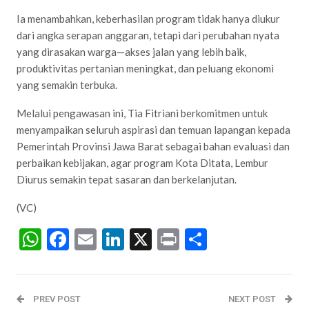
Ia menambahkan, keberhasilan program tidak hanya diukur
dari angka serapan anggaran, tetapi dari perubahan nyata
yang dirasakan warga—akses jalan yang lebih baik,
produktivitas pertanian meningkat, dan peluang ekonomi
yang semakin terbuka.
Melalui pengawasan ini, Tia Fitriani berkomitmen untuk
menyampaikan seluruh aspirasi dan temuan lapangan kepada
Pemerintah Provinsi Jawa Barat sebagai bahan evaluasi dan
perbaikan kebijakan, agar program Kota Ditata, Lembur
Diurus semakin tepat sasaran dan berkelanjutan.
(VC)
WhatsApp
Facebook
Email
LinkedIn
X
Print
Share
PREV POST
NEXT POST