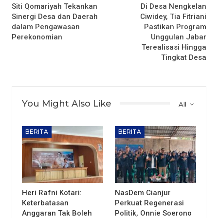
Siti Qomariyah Tekankan
Di Desa Nengkelan
Sinergi Desa dan Daerah
Ciwidey, Tia Fitriani
dalam Pengawasan
Pastikan Program
Perekonomian
Unggulan Jabar
Terealisasi Hingga
Tingkat Desa
You Might Also Like
All
BERITA
BERITA
Heri Rafni Kotari:
NasDem Cianjur
Keterbatasan
Perkuat Regenerasi
Anggaran Tak Boleh
Politik, Onnie Soerono