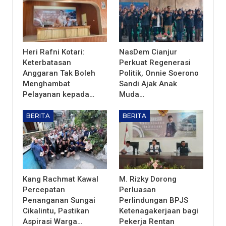
Heri Rafni Kotari:
NasDem Cianjur
Keterbatasan
Perkuat Regenerasi
Anggaran Tak Boleh
Politik, Onnie Soerono
Menghambat
Sandi Ajak Anak
Pelayanan kepada…
Muda…
BERITA
BERITA
Kang Rachmat Kawal
M. Rizky Dorong
Percepatan
Perluasan
Penanganan Sungai
Perlindungan BPJS
Cikalintu, Pastikan
Ketenagakerjaan bagi
Aspirasi Warga…
Pekerja Rentan