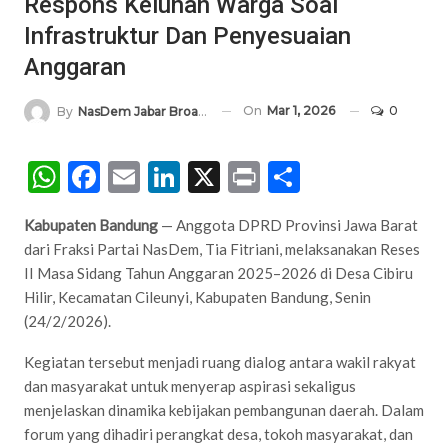
Respons Keluhan Warga Soal
Infrastruktur Dan Penyesuaian
Anggaran
On
Mar 1, 2026
0
By
NasDem Jabar Broadcasting Network
WhatsApp
Facebook
Email
LinkedIn
X
Print
Share
Kabupaten Bandung
— Anggota DPRD Provinsi Jawa Barat
dari Fraksi Partai NasDem, Tia Fitriani, melaksanakan Reses
II Masa Sidang Tahun Anggaran 2025–2026 di Desa Cibiru
Hilir, Kecamatan Cileunyi, Kabupaten Bandung, Senin
(24/2/2026).
Kegiatan tersebut menjadi ruang dialog antara wakil rakyat
dan masyarakat untuk menyerap aspirasi sekaligus
menjelaskan dinamika kebijakan pembangunan daerah. Dalam
forum yang dihadiri perangkat desa, tokoh masyarakat, dan