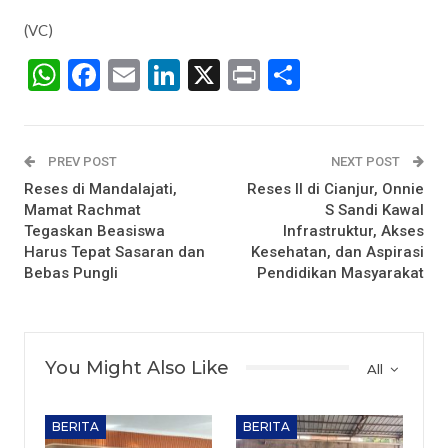
(VC)
WhatsApp
Facebook
Email
LinkedIn
X
Print
Share
PREV POST
NEXT POST
Reses di Mandalajati,
Reses II di Cianjur, Onnie
Mamat Rachmat
S Sandi Kawal
Tegaskan Beasiswa
Infrastruktur, Akses
Harus Tepat Sasaran dan
Kesehatan, dan Aspirasi
Bebas Pungli
Pendidikan Masyarakat
You Might Also Like
All
BERITA
BERITA