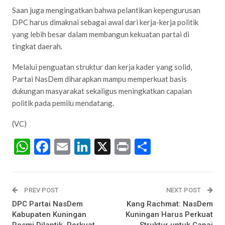
Saan juga mengingatkan bahwa pelantikan kepengurusan
DPC harus dimaknai sebagai awal dari kerja-kerja politik
yang lebih besar dalam membangun kekuatan partai di
tingkat daerah.
Melalui penguatan struktur dan kerja kader yang solid,
Partai NasDem diharapkan mampu memperkuat basis
dukungan masyarakat sekaligus meningkatkan capaian
politik pada pemilu mendatang.
(VC)
WhatsApp
Facebook
Email
LinkedIn
X
Print
Share
PREV POST
NEXT POST
DPC Partai NasDem
Kang Rachmat: NasDem
Kabupaten Kuningan
Kuningan Harus Perkuat
Resmi Dilantik, Perkuat
Struktur untuk Capai