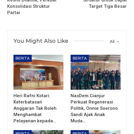
Konsolidasi Struktur
Target Tiga Besar
Partai
You Might Also Like
All
BERITA
BERITA
Heri Rafni Kotari:
NasDem Cianjur
Keterbatasan
Perkuat Regenerasi
Anggaran Tak Boleh
Politik, Onnie Soerono
Menghambat
Sandi Ajak Anak
Pelayanan kepada…
Muda…
BERITA
BERITA