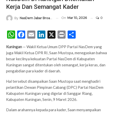
Kerja Dan Semangat Kader
On
Mar 10, 2026
0
By
NasDem Jabar Broadcasting Network
WhatsApp
Facebook
Email
LinkedIn
X
Print
Share
Kuningan
— Wakil Ketua Umum DPP Partai NasDem yang
juga Wakil Ketua DPR RI, Saan Mustopa, menegaskan bahwa
besar kecilnya kekuatan Partai NasDem di Kabupaten
Kuningan sangat ditentukan oleh semangat, kerja keras, dan
pengabdian para kader di daerah.
Hal tersebut disampaikan Saan Mustopa saat menghadiri
pelantikan Dewan Pimpinan Cabang (DPC) Partai NasDem
Kabupaten Kuningan yang digelar di Sanggar Riang,
Kabupaten Kuningan, Senin, 9 Maret 2026.
Dalam arahannya kepada para kader, Saan menyampaikan