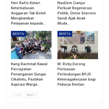
Heri Rafni Kotari:
NasDem Cianjur
Keterbatasan
Perkuat Regenerasi
Anggaran Tak Boleh
Politik, Onnie Soerono
Menghambat
Sandi Ajak Anak
Pelayanan kepada…
Muda…
BERITA
BERITA
Kang Rachmat Kawal
M. Rizky Dorong
Percepatan
Perluasan
Penanganan Sungai
Perlindungan BPJS
Cikalintu, Pastikan
Ketenagakerjaan bagi
Aspirasi Warga…
Pekerja Rentan
PREV
NEXT