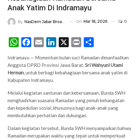
Anak Yatim Di Indramayu
On
Mar 18, 2026
0
By
NasDem Jabar Broadcasting Network
WhatsApp
Facebook
Email
LinkedIn
X
Print
Share
Indramayu — Momentum bulan suci Ramadan dimanfaatkan
Anggota DPRD Provinsi Jawa Barat,
Sri Wahyuni Utami
Herman
, untuk berbagi kebahagiaan bersama anak yatim di
Kabupaten Indramayu.
Melalui kegiatan santunan dan kebersamaan, Bunda SWH
menghadirkan suasana Ramadan yang penuh kehangatan
dan kepedulian sosial, khususnya bagi anak-anak yang
membutuhkan perhatian dan dukungan.
Dalam kegiatan tersebut, Bunda SWH menyampaikan bahwa
Ramadan merupakan waktu yang tepat untuk memperkuat