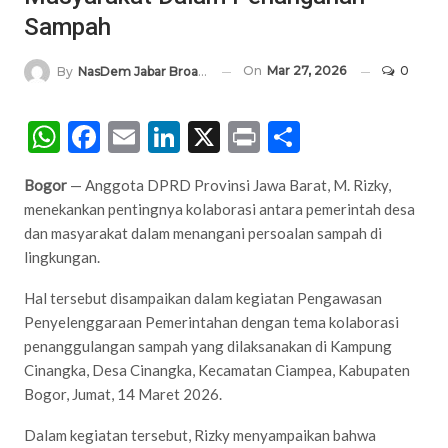
Sampah
On
Mar 27, 2026
0
By
NasDem Jabar Broadcasting Network
WhatsApp
Facebook
Email
LinkedIn
X
Print
Share
Bogor
— Anggota DPRD Provinsi Jawa Barat, M. Rizky,
menekankan pentingnya kolaborasi antara pemerintah desa
dan masyarakat dalam menangani persoalan sampah di
lingkungan.
Hal tersebut disampaikan dalam kegiatan Pengawasan
Penyelenggaraan Pemerintahan dengan tema kolaborasi
penanggulangan sampah yang dilaksanakan di Kampung
Cinangka, Desa Cinangka, Kecamatan Ciampea, Kabupaten
Bogor, Jumat, 14 Maret 2026.
Dalam kegiatan tersebut, Rizky menyampaikan bahwa