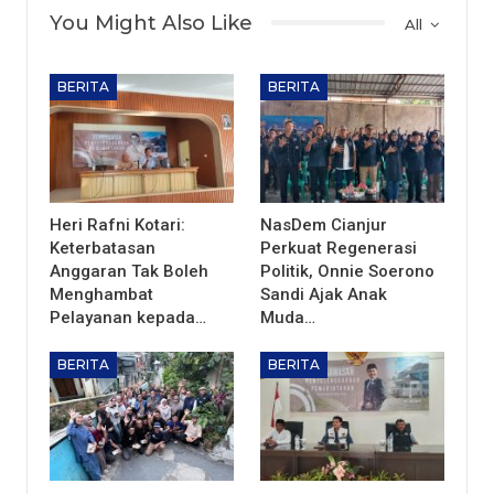
You Might Also Like
All
BERITA
BERITA
Heri Rafni Kotari:
NasDem Cianjur
Keterbatasan
Perkuat Regenerasi
Anggaran Tak Boleh
Politik, Onnie Soerono
Menghambat
Sandi Ajak Anak
Pelayanan kepada…
Muda…
BERITA
BERITA