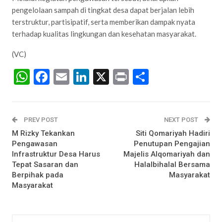
pengelolaan sampah di tingkat desa dapat berjalan lebih
terstruktur, partisipatif, serta memberikan dampak nyata
terhadap kualitas lingkungan dan kesehatan masyarakat.
(VC)
WhatsApp
Facebook
Email
LinkedIn
X
Print
Share
PREV POST
NEXT POST
M Rizky Tekankan
Siti Qomariyah Hadiri
Pengawasan
Penutupan Pengajian
Infrastruktur Desa Harus
Majelis Alqomariyah dan
Tepat Sasaran dan
Halalbihalal Bersama
Berpihak pada
Masyarakat
Masyarakat