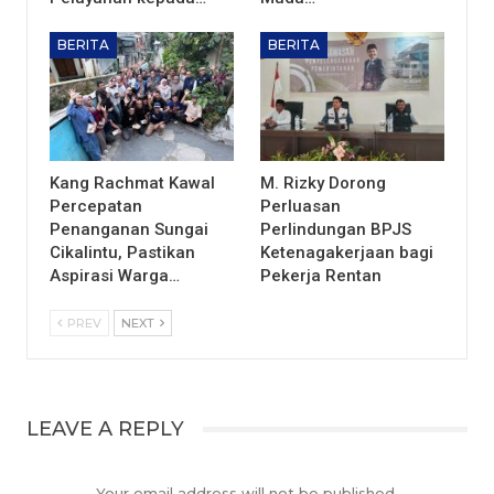
BERITA
BERITA
Kang Rachmat Kawal
M. Rizky Dorong
Percepatan
Perluasan
Penanganan Sungai
Perlindungan BPJS
Cikalintu, Pastikan
Ketenagakerjaan bagi
Aspirasi Warga…
Pekerja Rentan
PREV
NEXT
LEAVE A REPLY
Your email address will not be published.