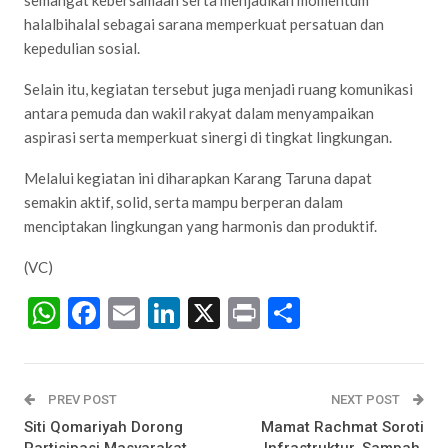
semangat kebersamaan serta menjadikan momentum
halalbihalal sebagai sarana memperkuat persatuan dan
kepedulian sosial.
Selain itu, kegiatan tersebut juga menjadi ruang komunikasi
antara pemuda dan wakil rakyat dalam menyampaikan
aspirasi serta memperkuat sinergi di tingkat lingkungan.
Melalui kegiatan ini diharapkan Karang Taruna dapat
semakin aktif, solid, serta mampu berperan dalam
menciptakan lingkungan yang harmonis dan produktif.
(VC)
WhatsApp
Facebook
Email
LinkedIn
X
Print
Share
PREV POST
NEXT POST
Siti Qomariyah Dorong
Mamat Rachmat Soroti
Partisipasi Masyarakat
Infrastruktur, Sampah,