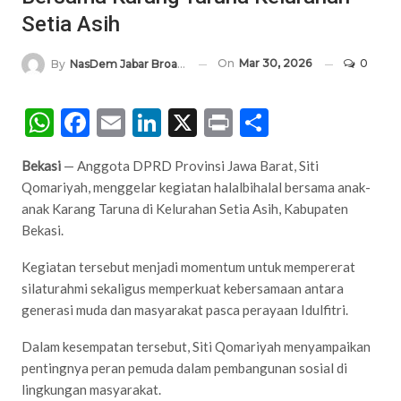
Setia Asih
On
Mar 30, 2026
0
By
NasDem Jabar Broadcasting Network
WhatsApp
Facebook
Email
LinkedIn
X
Print
Share
Bekasi
— Anggota DPRD Provinsi Jawa Barat, Siti
Qomariyah, menggelar kegiatan halalbihalal bersama anak-
anak Karang Taruna di Kelurahan Setia Asih, Kabupaten
Bekasi.
Kegiatan tersebut menjadi momentum untuk mempererat
silaturahmi sekaligus memperkuat kebersamaan antara
generasi muda dan masyarakat pasca perayaan Idulfitri.
Dalam kesempatan tersebut, Siti Qomariyah menyampaikan
pentingnya peran pemuda dalam pembangunan sosial di
lingkungan masyarakat.