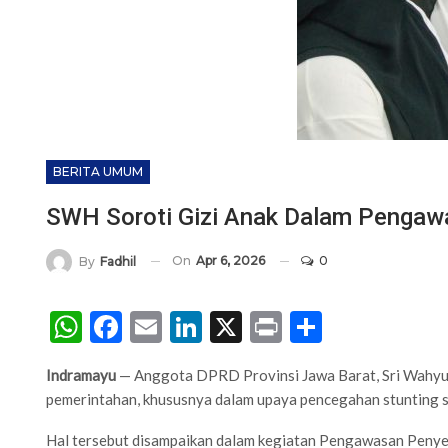
BERITA UMUM
SWH Soroti Gizi Anak Dalam Pengawa
On
Apr 6, 2026
0
By
Fadhil
WhatsApp
Facebook
Email
LinkedIn
X
Print
Share
Indramayu
— Anggota DPRD Provinsi Jawa Barat, Sri Wahyun
pemerintahan, khususnya dalam upaya pencegahan stunting se
Hal tersebut disampaikan dalam kegiatan Pengawasan Penye