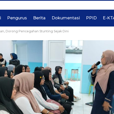
i
Pengurus
Berita
Dokumentasi
PPID
E-KT
an, Dorong Pencegahan Stunting Sejak Dini