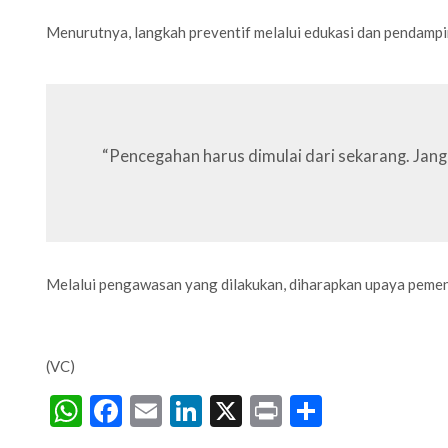
Menurutnya, langkah preventif melalui edukasi dan pendampi
“Pencegahan harus dimulai dari sekarang. Jang
Melalui pengawasan yang dilakukan, diharapkan upaya pemenuh
(VC)
WhatsApp
Facebook
Email
LinkedIn
X
Print
Share