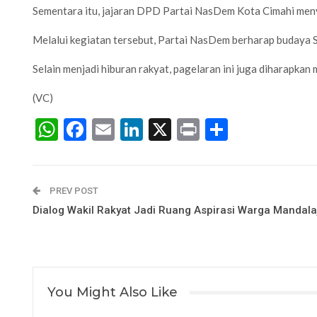
Sementara itu, jajaran DPD Partai NasDem Kota Cimahi menya
Melalui kegiatan tersebut, Partai NasDem berharap budaya Su
Selain menjadi hiburan rakyat, pagelaran ini juga diharapka
(VC)
WhatsApp
Facebook
Email
LinkedIn
X
Print
Share
PREV POST
Dialog Wakil Rakyat Jadi Ruang Aspirasi Warga Mandalaj
You Might Also Like