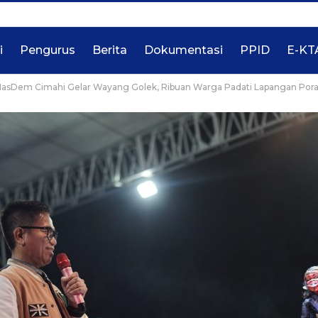
i
Pengurus
Berita
Dokumentasi
PPID
E-KT
NasDem Cimahi Gelar Wayang Golek, Ribuan Warga Padati Lapangan Pora