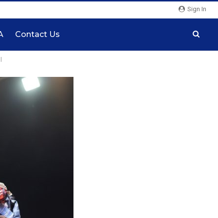
Sign In
A
Contact Us
l