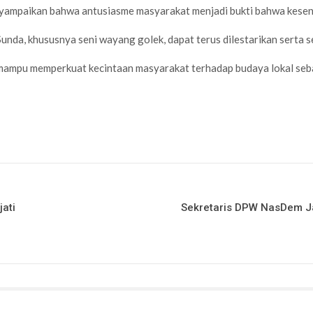
mpaikan bahwa antusiasme masyarakat menjadi bukti bahwa kesenian
nda, khususnya seni wayang golek, dapat terus dilestarikan serta s
n mampu memperkuat kecintaan masyarakat terhadap budaya lokal seba
ati
Sekretaris DPW NasDem Ja