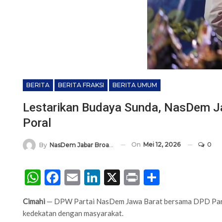
BERITA
BERITA FRAKSI
BERITA UMUM
Lestarikan Budaya Sunda, NasDem J
Poral
On
Mei 12, 2026
0
By
NasDem Jabar Broadcasting Network
WhatsApp
Facebook
Email
LinkedIn
X
Print
Share
Cimahi
— DPW Partai NasDem Jawa Barat bersama DPD Parta
kedekatan dengan masyarakat.