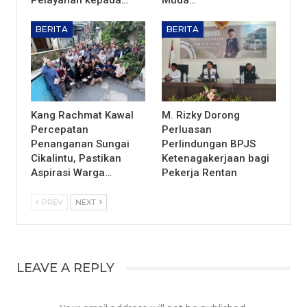
Pelayanan kepada…
Muda…
BERITA
BERITA
Kang Rachmat Kawal
M. Rizky Dorong
Percepatan
Perluasan
Penanganan Sungai
Perlindungan BPJS
Cikalintu, Pastikan
Ketenagakerjaan bagi
Aspirasi Warga…
Pekerja Rentan
PREV
NEXT
LEAVE A REPLY