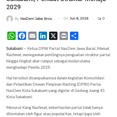
2029
On
Jun 8, 2026
0
By
NasDem Jabar Broadcasting Network
WhatsApp
Facebook
Email
LinkedIn
X
Print
Share
Sukabumi
— Ketua DPW Partai NasDem Jawa Barat, Mamat
Rachmat, menegaskan pentingnya penguatan struktur partai
hingga tingkat akar rumput sebagai modal utama
menghadapi Pemilu 2029.
Hal tersebut disampaikannya dalam kegiatan Konsolidasi
dan Pelantikan Dewan Pimpinan Ranting (DPRt) Partai
NasDem Kota Sukabumi yang digelar di Gedung Juang 45
Kota Sukabumi.
Menurut Kang Rachmat, keberhasilan partai tidak hanya
ditentukan oleh figur atau popularitas, tetapi juga oleh