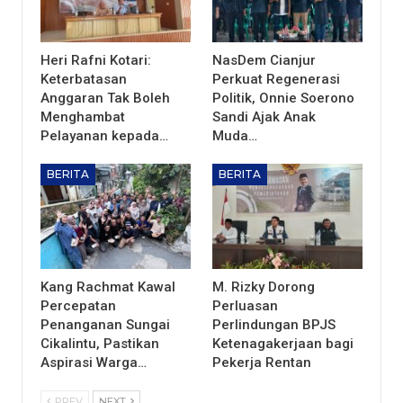
Heri Rafni Kotari:
NasDem Cianjur
Keterbatasan
Perkuat Regenerasi
Anggaran Tak Boleh
Politik, Onnie Soerono
Menghambat
Sandi Ajak Anak
Pelayanan kepada…
Muda…
BERITA
BERITA
Kang Rachmat Kawal
M. Rizky Dorong
Percepatan
Perluasan
Penanganan Sungai
Perlindungan BPJS
Cikalintu, Pastikan
Ketenagakerjaan bagi
Aspirasi Warga…
Pekerja Rentan
PREV
NEXT