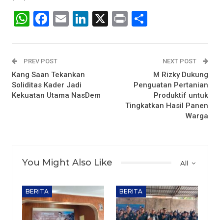
WhatsApp
Facebook
Email
LinkedIn
X
Print
Share
PREV POST
NEXT POST
Kang Saan Tekankan
M Rizky Dukung
Soliditas Kader Jadi
Penguatan Pertanian
Kekuatan Utama NasDem
Produktif untuk
Tingkatkan Hasil Panen
Warga
You Might Also Like
All
BERITA
BERITA