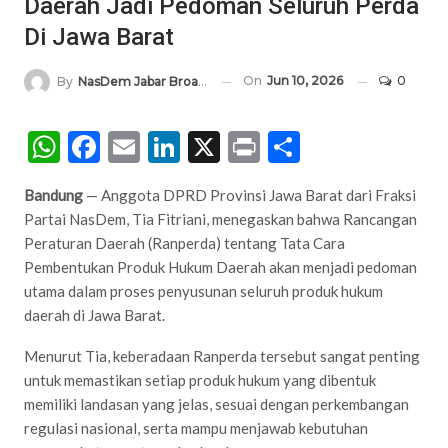
Daerah Jadi Pedoman Seluruh Perda
Di Jawa Barat
On
Jun 10, 2026
0
By
NasDem Jabar Broadcasting Network
WhatsApp
Facebook
Email
LinkedIn
X
Print
Share
Bandung
— Anggota DPRD Provinsi Jawa Barat dari Fraksi
Partai NasDem, Tia Fitriani, menegaskan bahwa Rancangan
Peraturan Daerah (Ranperda) tentang Tata Cara
Pembentukan Produk Hukum Daerah akan menjadi pedoman
utama dalam proses penyusunan seluruh produk hukum
daerah di Jawa Barat.
Menurut Tia, keberadaan Ranperda tersebut sangat penting
untuk memastikan setiap produk hukum yang dibentuk
memiliki landasan yang jelas, sesuai dengan perkembangan
regulasi nasional, serta mampu menjawab kebutuhan