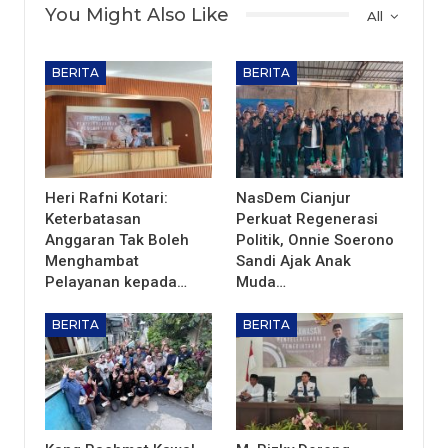
You Might Also Like
All
BERITA
BERITA
Heri Rafni Kotari:
NasDem Cianjur
Keterbatasan
Perkuat Regenerasi
Anggaran Tak Boleh
Politik, Onnie Soerono
Menghambat
Sandi Ajak Anak
Pelayanan kepada…
Muda…
BERITA
BERITA