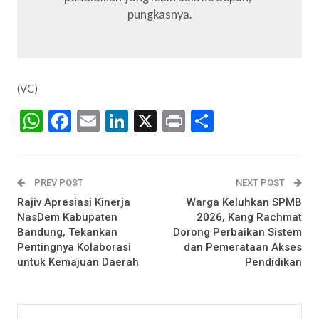
pungkasnya.
(VC)
WhatsApp
Facebook
Email
LinkedIn
X
Print
Share
PREV POST
NEXT POST
Rajiv Apresiasi Kinerja
Warga Keluhkan SPMB
NasDem Kabupaten
2026, Kang Rachmat
Bandung, Tekankan
Dorong Perbaikan Sistem
Pentingnya Kolaborasi
dan Pemerataan Akses
untuk Kemajuan Daerah
Pendidikan