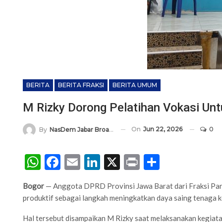
BERITA
BERITA FRAKSI
BERITA UMUM
M Rizky Dorong Pelatihan Vokasi Un
On
Jun 22, 2026
0
By
NasDem Jabar Broadcasting Network
WhatsApp
Facebook
Email
LinkedIn
X
Print
Share
Bogor
— Anggota DPRD Provinsi Jawa Barat dari Fraksi Par
produktif sebagai langkah meningkatkan daya saing tenaga k
Hal tersebut disampaikan M Rizky saat melaksanakan kegia