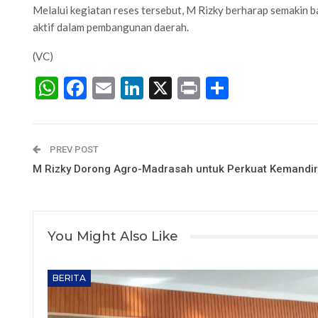
Melalui kegiatan reses tersebut, M Rizky berharap semakin b
aktif dalam pembangunan daerah.
(VC)
WhatsApp
Facebook
Email
LinkedIn
X
Print
Share
PREV POST
M Rizky Dorong Agro-Madrasah untuk Perkuat Kemandir
You Might Also Like
BERITA