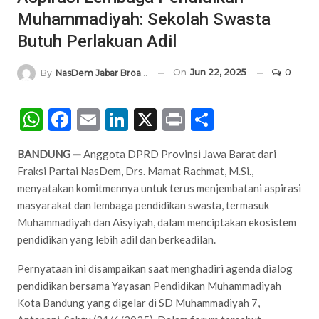
Muhammadiyah: Sekolah Swasta
Butuh Perlakuan Adil
On
Jun 22, 2025
0
By
NasDem Jabar Broadcasting Network
WhatsApp
Facebook
Email
LinkedIn
X
Print
Share
BANDUNG —
Anggota DPRD Provinsi Jawa Barat dari
Fraksi Partai NasDem, Drs. Mamat Rachmat, M.Si.,
menyatakan komitmennya untuk terus menjembatani aspirasi
masyarakat dan lembaga pendidikan swasta, termasuk
Muhammadiyah dan Aisyiyah, dalam menciptakan ekosistem
pendidikan yang lebih adil dan berkeadilan.
Pernyataan ini disampaikan saat menghadiri agenda dialog
pendidikan bersama Yayasan Pendidikan Muhammadiyah
Kota Bandung yang digelar di SD Muhammadiyah 7,