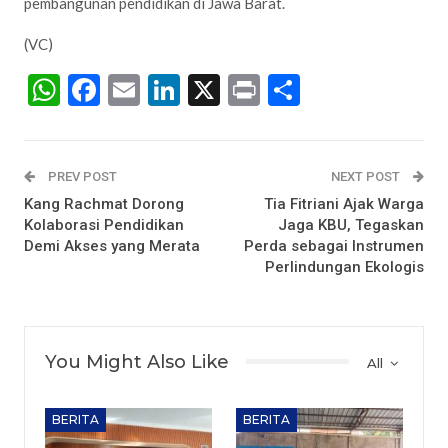
pembangunan pendidikan di Jawa Barat.
(VC)
WhatsApp
Facebook
Email
LinkedIn
X
Print
Share
PREV POST
NEXT POST
Kang Rachmat Dorong
Tia Fitriani Ajak Warga
Kolaborasi Pendidikan
Jaga KBU, Tegaskan
Demi Akses yang Merata
Perda sebagai Instrumen
Perlindungan Ekologis
You Might Also Like
All
BERITA
BERITA