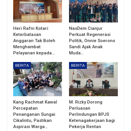
Heri Rafni Kotari:
NasDem Cianjur
Keterbatasan
Perkuat Regenerasi
Anggaran Tak Boleh
Politik, Onnie Soerono
Menghambat
Sandi Ajak Anak
Pelayanan kepada…
Muda…
BERITA
BERITA
Kang Rachmat Kawal
M. Rizky Dorong
Percepatan
Perluasan
Penanganan Sungai
Perlindungan BPJS
Cikalintu, Pastikan
Ketenagakerjaan bagi
Aspirasi Warga…
Pekerja Rentan