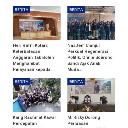
BERITA
BERITA
Heri Rafni Kotari:
NasDem Cianjur
Keterbatasan
Perkuat Regenerasi
Anggaran Tak Boleh
Politik, Onnie Soerono
Menghambat
Sandi Ajak Anak
Pelayanan kepada…
Muda…
BERITA
BERITA
Kang Rachmat Kawal
M. Rizky Dorong
Percepatan
Perluasan