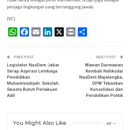
penjaga lingkungan yang bertanggung jawab.
(VC)
WhatsApp
Facebook
Email
LinkedIn
X
Print
Share
PREV POST
NEXT POST
Legislator NasDem Jabar
Wawan Darmawan
Serap Aspirasi Lembaga
Kembali Nahkodai
Pendidikan
NasDem Majalengka,
Muhammadiyah: Sekolah
DPW Tekankan
Swasta Butuh Perlakuan
Konsolidasi dan
Adil
Pendidikan Politik
You Might Also Like
All