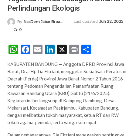
Perlindungan Ekologis
Last updated
Jun 22, 2025
By
NasDem Jabar Broadcasting Network
0
WhatsApp
Facebook
Email
LinkedIn
X
Print
Share
KABUPATEN BANDUNG — Anggota DPRD Provinsi Jawa
Barat, Dra. Hj. Tia Fitriani, menggelar Sosialisasi Peraturan
Daerah (Perda) Provinsi Jawa Barat Nomor 2 Tahun 2016
tentang Pedoman Pengendalian Pemanfaatan Ruang
Kawasan Bandung Utara (KBU), Sabtu (21/6/2025).
Kegiatan ini berlangsung di Kampung Gambung, Desa
Mekarsari, Kecamatan Pasirjambu, Kabupaten Bandung,
dengan melibatkan tokoh masyarakat, ketua RT dan RW,
tokoh agama, pemuda, serta warga setempat.
Dalam pemaparannya, Tia Fitriani menegaskan pentingnya