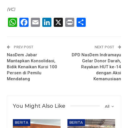
(VC)
WhatsApp
Facebook
Email
LinkedIn
X
Print
Share
PREV POST
NEXT POST
NasDem Jabar
DPD NasDem Indramayu
Mantapkan Konsolidasi,
Gelar Donor Darah,
Bidik Kenaikan Kursi 100
Rayakan HUT ke-14
Persen di Pemilu
dengan Aksi
Mendatang
Kemanusiaan
You Might Also Like
All
BERITA
BERITA