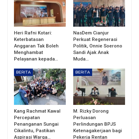
Heri Rafni Kotari:
NasDem Cianjur
Keterbatasan
Perkuat Regenerasi
Anggaran Tak Boleh
Politik, Onnie Soerono
Menghambat
Sandi Ajak Anak
Pelayanan kepada…
Muda…
BERITA
BERITA
Kang Rachmat Kawal
M. Rizky Dorong
Percepatan
Perluasan
Penanganan Sungai
Perlindungan BPJS
Cikalintu, Pastikan
Ketenagakerjaan bagi
Aspirasi Warga…
Pekerja Rentan