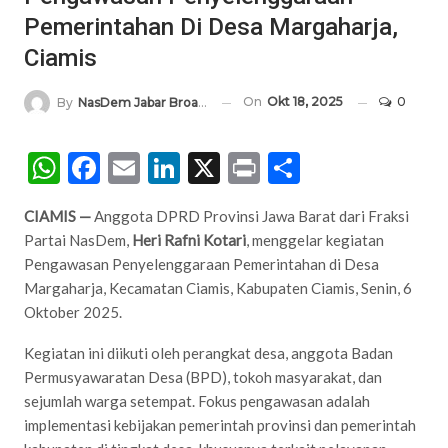
Pemerintahan Di Desa Margaharja,
Ciamis
On
Okt 18, 2025
0
By
NasDem Jabar Broadcasting Network
WhatsApp
Facebook
Email
LinkedIn
X
Print
Share
CIAMIS —
Anggota DPRD Provinsi Jawa Barat dari Fraksi
Partai NasDem,
Heri Rafni Kotari
, menggelar kegiatan
Pengawasan Penyelenggaraan Pemerintahan di Desa
Margaharja, Kecamatan Ciamis, Kabupaten Ciamis, Senin, 6
Oktober 2025.
Kegiatan ini diikuti oleh perangkat desa, anggota Badan
Permusyawaratan Desa (BPD), tokoh masyarakat, dan
sejumlah warga setempat. Fokus pengawasan adalah
implementasi kebijakan pemerintah provinsi dan pemerintah