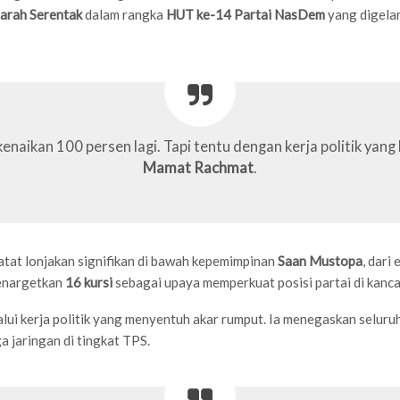
arah Serentak
dalam rangka
HUT ke-14 Partai NasDem
yang digela
naikan 100 persen lagi. Tapi tentu dengan kerja politik yang l
Mamat Rachmat
.
tat lonjakan signifikan di bawah kepemimpinan
Saan Mustopa
, dari
enargetkan
16 kursi
sebagai upaya memperkuat posisi partai di kancah
alui kerja politik yang menyentuh akar rumput. Ia menegaskan seluru
 jaringan di tingkat TPS.