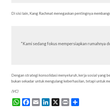
Di sisi lain, Kang Rachmat menegaskan pentingnya membangun
“Kami sedang fokus mempersiapkan rumahnya dulu. 
Dengan strategi konsolidasi menyeluruh, kerja sosial yang 
bukan sekadar untuk mengulang keberhasilan, tetapi untuk me
(VC)
WhatsApp
Facebook
Email
LinkedIn
X
Print
Share