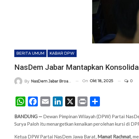
BERITA UMUM
KABAR DPW
NasDem Jabar Mantapkan Konsolidasi
On
Okt 18, 2025
0
By
NasDem Jabar Broadcasting Network
WhatsApp
Facebook
Email
LinkedIn
X
Print
Share
BANDUNG —
Dewan Pimpinan Wilayah (DPW) Partai NasDem J
Surya Paloh itu menargetkan kenaikan perolehan kursi di D
Ketua DPW Partai NasDem Jawa Barat,
Mamat Rachmat
, m