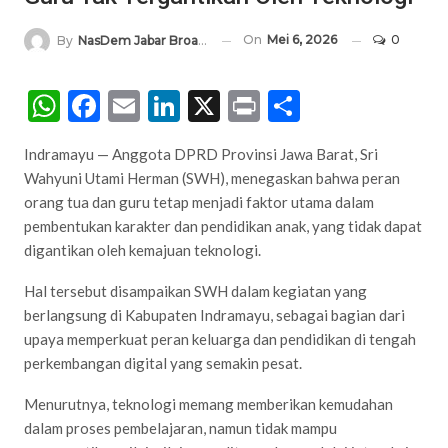
On
Mei 6, 2026
0
By
NasDem Jabar Broadcasting Network
WhatsApp
Facebook
Email
LinkedIn
X
Print
Share
Indramayu — Anggota DPRD Provinsi Jawa Barat, Sri
Wahyuni Utami Herman (SWH), menegaskan bahwa peran
orang tua dan guru tetap menjadi faktor utama dalam
pembentukan karakter dan pendidikan anak, yang tidak dapat
digantikan oleh kemajuan teknologi.
Hal tersebut disampaikan SWH dalam kegiatan yang
berlangsung di Kabupaten Indramayu, sebagai bagian dari
upaya memperkuat peran keluarga dan pendidikan di tengah
perkembangan digital yang semakin pesat.
Menurutnya, teknologi memang memberikan kemudahan
dalam proses pembelajaran, namun tidak mampu