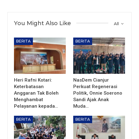
You Might Also Like
All
BERITA
BERITA
Heri Rafni Kotari:
NasDem Cianjur
Keterbatasan
Perkuat Regenerasi
Anggaran Tak Boleh
Politik, Onnie Soerono
Menghambat
Sandi Ajak Anak
Pelayanan kepada…
Muda…
BERITA
BERITA