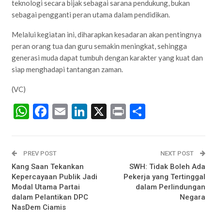
teknologi secara bijak sebagai sarana pendukung, bukan
sebagai pengganti peran utama dalam pendidikan.
Melalui kegiatan ini, diharapkan kesadaran akan pentingnya
peran orang tua dan guru semakin meningkat, sehingga
generasi muda dapat tumbuh dengan karakter yang kuat dan
siap menghadapi tantangan zaman.
(VC)
WhatsApp
Facebook
Email
LinkedIn
X
Print
Share
PREV POST
NEXT POST
Kang Saan Tekankan
SWH: Tidak Boleh Ada
Kepercayaan Publik Jadi
Pekerja yang Tertinggal
Modal Utama Partai
dalam Perlindungan
dalam Pelantikan DPC
Negara
NasDem Ciamis