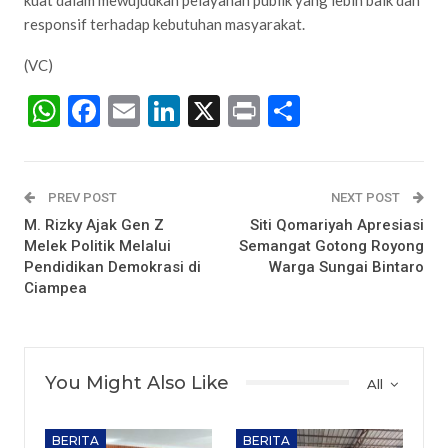
kuat dalam mewujudkan pelayanan publik yang lebih baik dan
responsif terhadap kebutuhan masyarakat.
(VC)
WhatsApp
Facebook
Email
LinkedIn
X
Print
Share
PREV POST
NEXT POST
M. Rizky Ajak Gen Z
Siti Qomariyah Apresiasi
Melek Politik Melalui
Semangat Gotong Royong
Pendidikan Demokrasi di
Warga Sungai Bintaro
Ciampea
You Might Also Like
All
BERITA
BERITA