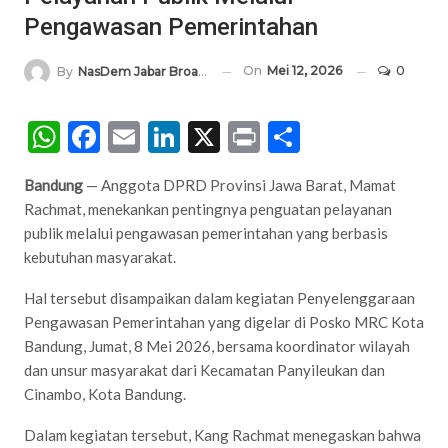
Pengawasan Pemerintahan
On
Mei 12, 2026
0
By
NasDem Jabar Broadcasting Network
WhatsApp
Facebook
Email
LinkedIn
X
Print
Share
Bandung
— Anggota DPRD Provinsi Jawa Barat, Mamat
Rachmat, menekankan pentingnya penguatan pelayanan
publik melalui pengawasan pemerintahan yang berbasis
kebutuhan masyarakat.
Hal tersebut disampaikan dalam kegiatan Penyelenggaraan
Pengawasan Pemerintahan yang digelar di Posko MRC Kota
Bandung, Jumat, 8 Mei 2026, bersama koordinator wilayah
dan unsur masyarakat dari Kecamatan Panyileukan dan
Cinambo, Kota Bandung.
Dalam kegiatan tersebut, Kang Rachmat menegaskan bahwa