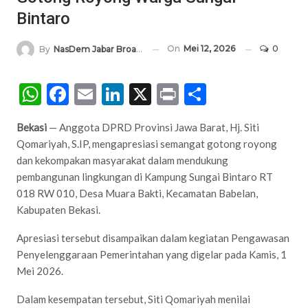
Bintaro
On
Mei 12, 2026
0
By
NasDem Jabar Broadcasting Network
WhatsApp
Facebook
Email
LinkedIn
X
Print
Share
Bekasi
— Anggota DPRD Provinsi Jawa Barat, Hj. Siti
Qomariyah, S.IP, mengapresiasi semangat gotong royong
dan kekompakan masyarakat dalam mendukung
pembangunan lingkungan di Kampung Sungai Bintaro RT
018 RW 010, Desa Muara Bakti, Kecamatan Babelan,
Kabupaten Bekasi.
Apresiasi tersebut disampaikan dalam kegiatan Pengawasan
Penyelenggaraan Pemerintahan yang digelar pada Kamis, 1
Mei 2026.
Dalam kesempatan tersebut, Siti Qomariyah menilai